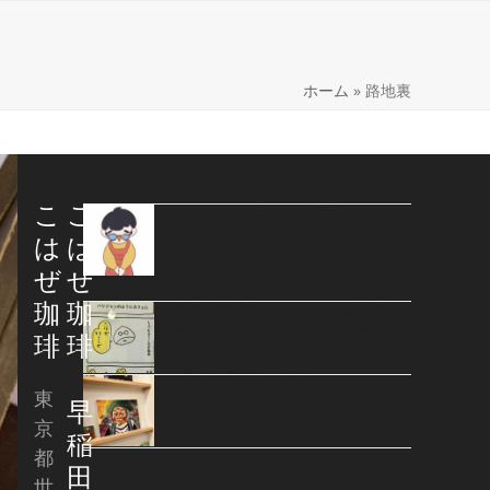
ome
ホーム
»
路地裏
こはぜ珈琲通信
こ
こ
てんちょより大切なお知ら
せ いつもこはぜ珈琲をご
は
は
利用ありがとう御座いま
ぜ
ぜ
す。 今
珈
珈
こはぜギャラリー 一般公
募第五弾は… 下北沢店
琲
琲
26.6/2(火)-26.6
. こはぜギャラリー 一般公
東
早
募第三弾は… 下北沢店
京
26.5/17(日)-2
稲
都
田
世