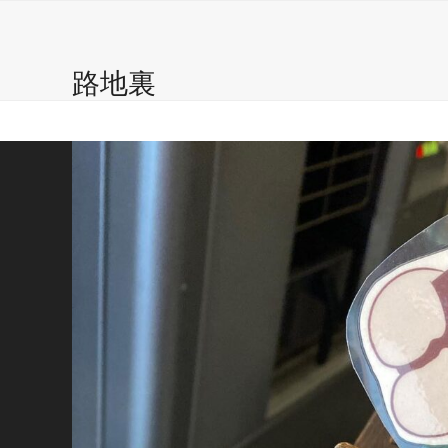
こはぜ珈琲 ?
自家焙煎珈琲豆
Caffe
Gal
Skip
to
content
路地裏