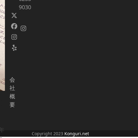
9030
Twitter
(deprecated)
Facebook
Instagram
Instagram
Yelp
会
社
概
り
要
年
Copyright 2023
Konguri.net