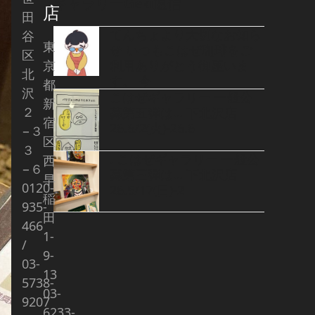
ギャラリーGeki通信
店
田
てんちょより大切なお知ら
谷
東
せ いつもこはぜ珈琲をご
区
京
利用ありがとう御座いま
北
す。 今
都
沢
こはぜギャラリー 一般公
新
２
募第五弾は… 下北沢店
宿
26.6/2(火)-26.6
−３
区
３
. こはぜギャラリー 一般公
西
−６
募第三弾は… 下北沢店
早
0120-
26.5/17(日)-2
稲
935-
田
466
1-
/
9-
03-
13
5738-
03-
9207
6233-