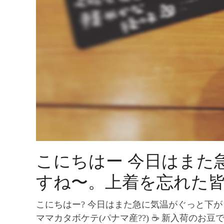
こにちはー 今日はまた
すね〜。上着を忘れた
こにちはー? 今日はまた急に気温がぐっと下
ママカタボケテ(パナマ産??) ☕️ 新入荷の