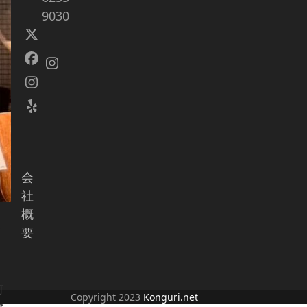
9030
Twitter
(deprecated)
Facebook
Instagram
Instagram
Yelp
会
社
概
で
要
前
Copyright 2023
Konguri.net