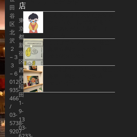
ギャラリーGeki通信
店
田
てんちょより大切なお知ら
谷
東
せ いつもこはぜ珈琲をご
区
京
利用ありがとう御座いま
北
す。 今
都
沢
こはぜギャラリー 一般公
新
２
募第五弾は… 下北沢店
宿
26.6/2(火)-26.6
−３
区
３
. こはぜギャラリー 一般公
西
−６
募第三弾は… 下北沢店
早
0120-
26.5/17(日)-2
稲
935-
田
466
1-
/
9-
03-
13
5738-
03-
9207
6233-