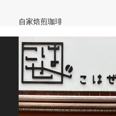
こはぜ珈琲 ?
自家焙煎珈琲豆
Caffe
Gal
Skip
to
content
自家焙煎珈琲