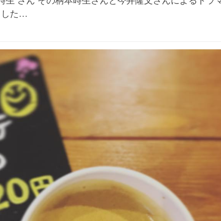
時生 さん その柄本時生さんと今井隆文さんによるドラ
ました…