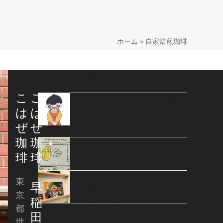
ome
ホーム
»
自家焙煎珈琲
こはぜ珈琲通信
こ
こ
てんちょより大切なお知ら
せ いつもこはぜ珈琲をご
は
は
利用ありがとう御座いま
ぜ
ぜ
す。 今
珈
珈
こはぜギャラリー 一般公
募第五弾は… 下北沢店
琲
琲
26.6/2(火)-26.6
. こはぜギャラリー 一般公
東
早
募第三弾は… 下北沢店
京
26.5/17(日)-2
稲
都
田
世