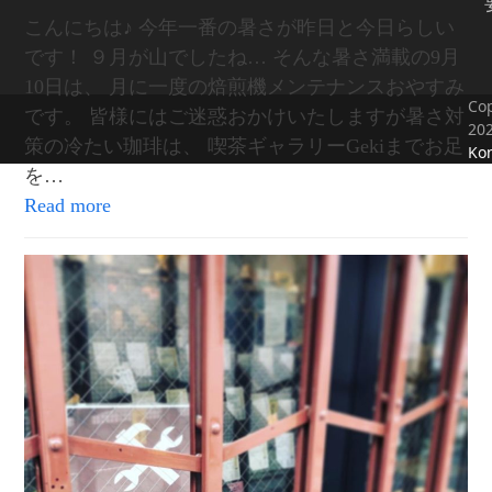
こんにちは♪ 今年一番の暑さが昨日と今日らしい
です！ ９月が山でしたね… そんな暑さ満載の9月
10日は、 月に一度の焙煎機メンテナンスおやすみ
Cop
です。 皆様にはご迷惑おかけいたしますが暑さ対
20
策の冷たい珈琲は、 喫茶ギャラリーGekiまでお足
Kon
を…
Read more