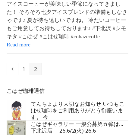
アイスコーヒーが美味しい季節になってきまし
た！ そろそろ七夕アイスプレンドの準備もしなき
ゃです♪ 夏が待ち遠しいですね。 冷たいコーヒー
もご用意してお待ちしております♪ #下北沢 #シモ
キタ #こはぜ #こはぜ珈琲 #cohazecoffe…
Read more
Previous
Page
Page
1
2
こはぜ珈琲通信
てんちょより大切なお知らせ いつもこ
はぜ珈琲をご利用ありがとう御座いま
す。 今
こはぜギャラリー 一般公募第五弾は…
下北沢店 26.6/2(火)-26.6