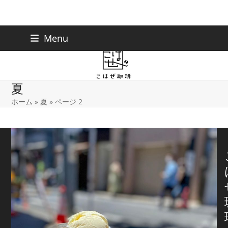
Skip
下北沢店
03-5738-9207
Menu
早稲田店
03-6233-9030
to
content
夏
ホーム
»
夏
»
ページ 2