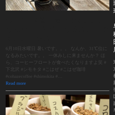
6月10日水曜日 暑いです。。。
なんか、31℃位になるみたいで
す。。 一休み
6月10日水曜日 暑いです。。。 なんか、31℃位に
なるみたいです。。 一休みしに来ませんか？ ほ
ら、コーヒーフロートが食べたくなりますよ笑 #
下北沢 #シモキタ #こはぜ #こはぜ珈琲
#cohazecoffee #shimokita #…
Read more