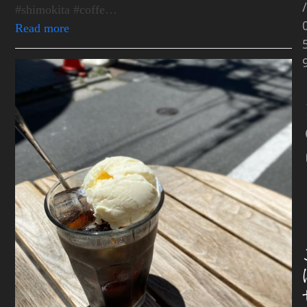
/
#shimokita #coffe…
Read more