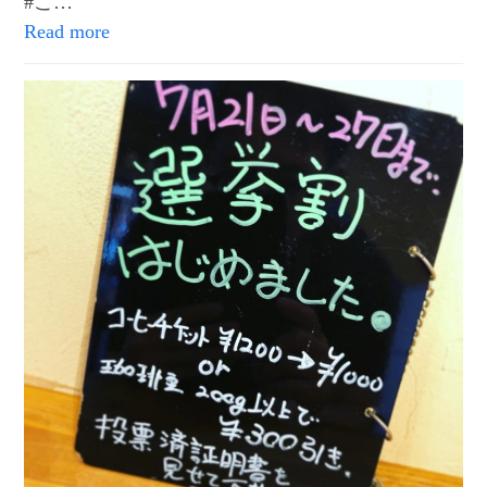
#こ…
Read more