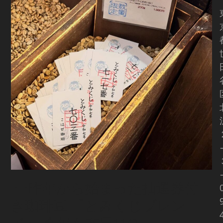
︎ 一昨年から始まった抽選券付
き珈琲豆 『とみくじブレン