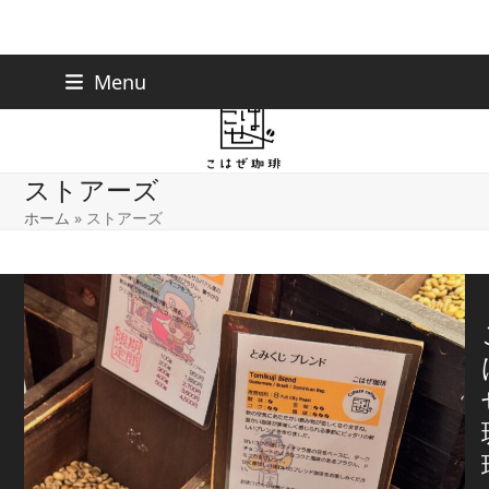
Skip
下北沢店
03-5738-9207
Menu
早稲田店
03-6233-9030
to
content
ストアーズ
ホーム
»
ストアーズ