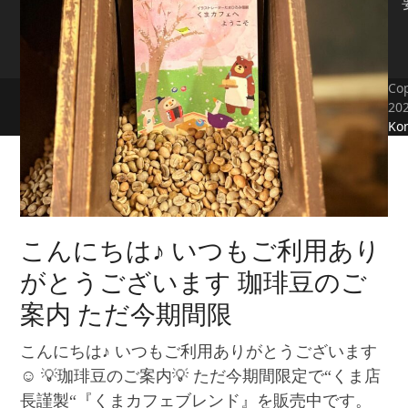
Cop
20
Kon
こんにちは♪ いつもご利用あり
がとうございます 珈琲豆のご
案内 ただ今期間限
こんにちは♪ いつもご利用ありがとうございます
☺️ 💡珈琲豆のご案内💡 ただ今期間限定で“くま店
長謹製“『くまカフェブレンド』を販売中です。