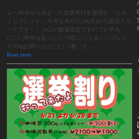
ド』 今年も本日11/2
/
☕︎ 一昨年から始まった抽選券付き珈琲豆 『とみ
くじブレンド』 今年も本日11/24(月)から販売スタ
ートです！！ 24口の数量限定ですのでお早め
に...!! (昨年はあっという間に...) とみくじブレン
ド200gお買い上げごとに1枚『と…
Read more