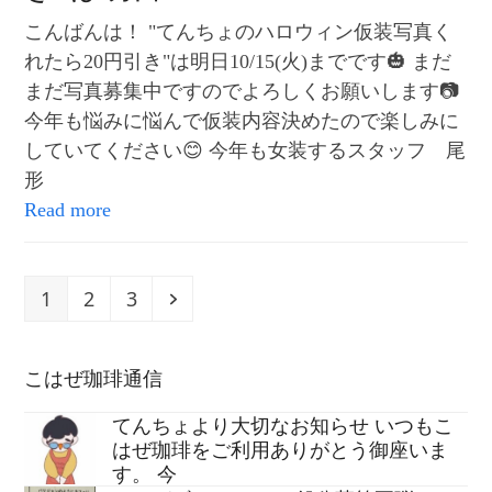
こんばんは！ "てんちょのハロウィン仮装写真く
れたら20円引き"は明日10/15(火)までです🎃 まだ
まだ写真募集中ですのでよろしくお願いします📷
今年も悩みに悩んで仮装内容決めたので楽しみに
していてください😊 今年も女装するスタッフ 尾
形
Read more
Page
Page
Page
Next
1
2
3
こはぜ珈琲通信
てんちょより大切なお知らせ いつもこ
はぜ珈琲をご利用ありがとう御座いま
す。 今