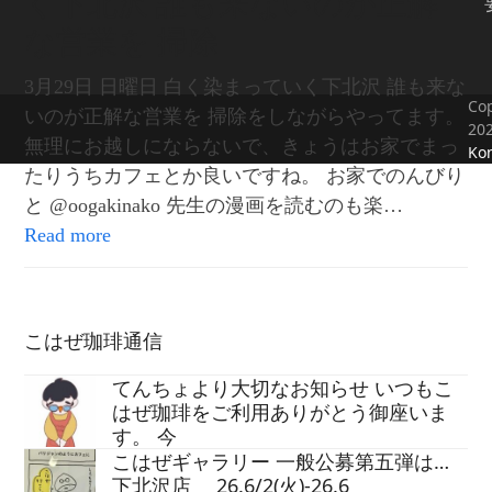
く下北沢 誰も来ないのが正解
な営業を 掃除
3月29日 日曜日 白く染まっていく下北沢 誰も来な
Cop
いのが正解な営業を 掃除をしながらやってます。
20
無理にお越しにならないで、きょうはお家でまっ
Kon
たりうちカフェとか良いですね。 お家でのんびり
と @oogakinako 先生の漫画を読むのも楽…
Read more
こはぜ珈琲通信
てんちょより大切なお知らせ いつもこ
はぜ珈琲をご利用ありがとう御座いま
す。 今
こはぜギャラリー 一般公募第五弾は…
下北沢店 26.6/2(火)-26.6