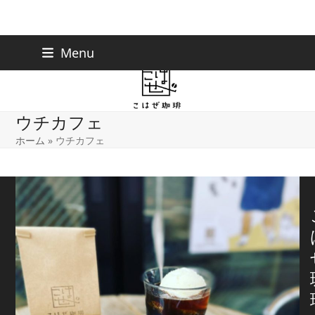
Skip
下北沢店
03-5738-9207
Menu
早稲田店
03-6233-9030
to
content
ウチカフェ
ホーム
»
ウチカフェ