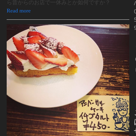
/
ら昔からのお店で一休みとか如何ですか？
Read more