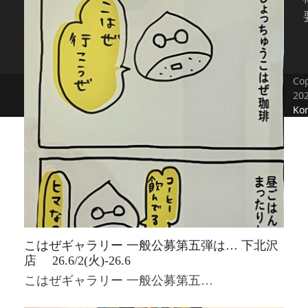
Cop
20
Kon
こはぜギャラリー 一般公募第五弾は… 下北沢
店 26.6/2(火)-26.6
こはぜギャラリー 一般公募第五…