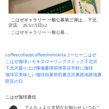
. こはぜギャラリー 一般公募第三弾は… 下北
沢店 26.5/17(日)-2
. こはぜギャラリー 一般公募…
coffee
cohazecoffee
shimokita
コーヒー
こはぜ
こはぜ珈琲
シモキタ
ローリングストック
下北沢
下北沢盛り上げ隊
備蓄
喫茶
喫茶店
手軽に珈琲
珈琲豆
美味しい珈琲
自家焙煎
裏北沢
裏路地
路地裏
防災の日
こはぜ珈琲通信
てんちょより大切なお知らせ いつもこ