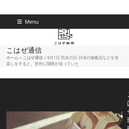
Skip
下北沢店
03-5738-9207
Menu
早稲田店
03-6233-9030
to
content
こはぜ通信
ホーム
»
こはぜ通信
»
9月1日 防災の日 日頃の備蓄品などを見
直しをすると、意外に期限が迫っていた
9月1日 防災の日 日頃の備蓄品
などを見直しをすると、意外に
期限が迫っていた