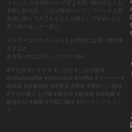
ストック が大切みたいですよ♪洗い物が少なくお
/
手軽に飲める、こはぜ珈琲のドリップバックも防
災袋に加えてみてもらえたら嬉しいです♪いざと
言う時のほっと一息に。
ストアーズのサイトからもお気軽にお買い物出来
ますよ♪
是非良ければお試しくださいね♪
#下北沢 #シモキタ #こはぜ #こはぜ珈琲
#cohazecoffee #shimokita #coffee #コーヒー #
珈琲豆 #自家焙煎 #喫茶店 #喫茶 #美味しい珈琲
#下北沢盛り上げ隊 #裏北沢 #裏路地 #路地裏 #
防災の日 #備蓄 #手軽に珈琲 #ローリングストッ
ク
Share This