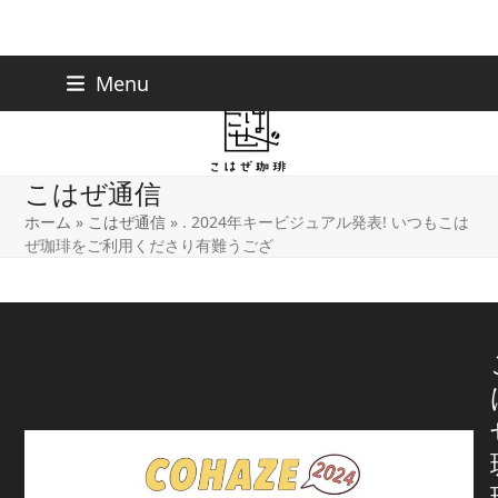
Skip
下北沢店
03-5738-9207
Menu
早稲田店
03-6233-9030
to
content
こはぜ通信
ホーム
»
こはぜ通信
»
. 2024年キービジュアル発表! いつもこは
ぜ珈琲をご利用くださり有難うござ
. 2024年キービジュアル発表! い
つもこはぜ珈琲をご利用くださ
り有難うござ