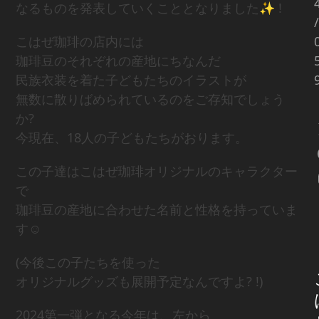
なるものを発表していくこととなりました✨ !
/
こはぜ珈琲の店内には
珈琲豆のそれぞれの産地にちなんだ
民族衣装を着た子どもたちのイラストが
無数に散りばめられているのをご存知でしょう
か?
今現在、18人の子どもたちがおります。
この子達はこはぜ珈琲オリジナルのキャラクター
で
珈琲豆の産地に合わせた名前と性格を持っていま
す☺
(今後この子たちを使った
オリジナルグッズも展開予定なんですよ? !)
2024第一弾となる今年は、左から