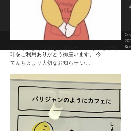
Cop
20
Kon
てんちょより大切なお知らせ いつもこはぜ珈
琲をご利用ありがとう御座います。 今
てんちょより大切なお知らせ い…