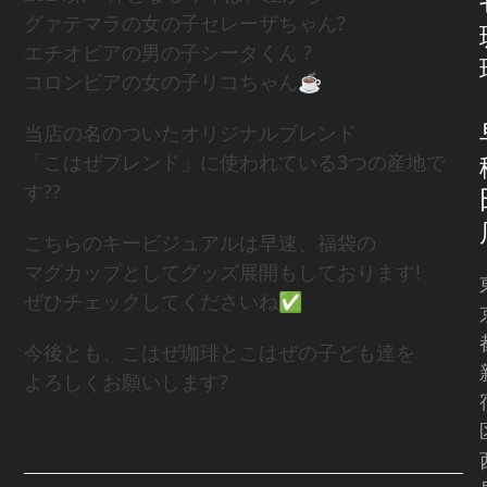
グァテマラの女の子セレーザちゃん?
エチオピアの男の子シータくん ?
コロンビアの女の子リコちゃん☕️
当店の名のついたオリジナルブレンド
「こはぜブレンド」に使われている3つの産地で
す??
こちらのキービジュアルは早速、福袋の
マグカップとしてグッズ展開もしております!
ぜひチェックしてくださいね✅
今後とも、こはぜ珈琲とこはぜの子ども達を
よろしくお願いします?
Share This