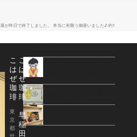
ome
展が昨日で終了しました。 本当に有難う御座いました♪ 約1
こはぜ珈琲通信
当
こ
こ
てんちょより大切なお知ら
せ いつもこはぜ珈琲をご
は
は
利用ありがとう御座いま
ぜ
ぜ
す。 今
珈
珈
こはぜギャラリー 一般公
募第五弾は… 下北沢店
琲
琲
26.6/2(火)-26.6
. こはぜギャラリー 一般公
東
早
募第三弾は… 下北沢店
京
26.5/17(日)-2
稲
都
田
世