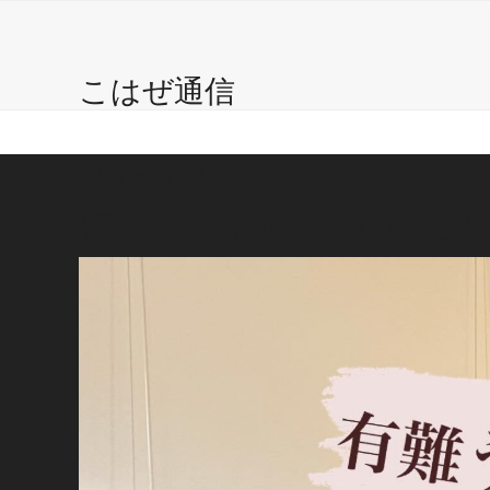
こはぜ珈琲 ?
自家焙煎珈琲豆
Caffe
Gal
Skip
to
content
こはぜ通信
飯田エリカさんの写真展
に有難う御座いました♪ 