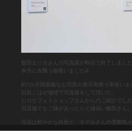
飯田エリカさんの写真展が昨日で終了しまし
本当に有難う御座いました♪
約1か月間素敵なお写真の展示有難う御座いま
以前こはぜ珈琲で写真展をして頂いた、
ヒロセフォトショップさんからのご紹介でし
旧店舗でもご縁があったりと縁深い飯田さん
作品は鮮やかな自然と、モデルさんの雰囲気