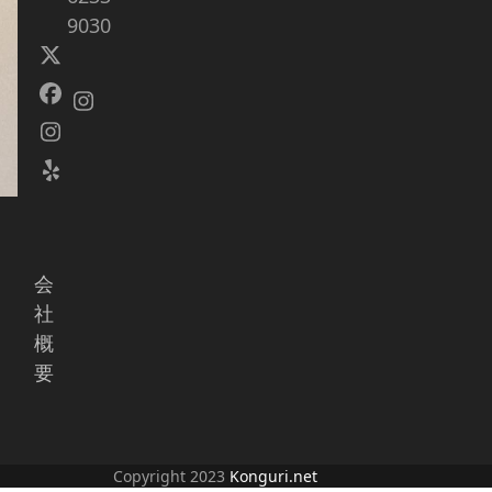
9030
Twitter
(deprecated)
Facebook
Instagram
Instagram
Yelp
会
社
概
要
Copyright 2023
Konguri.net