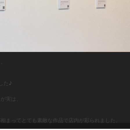
た。
した♪
たが実は、
。
が相まってとても素敵な作品で店内が彩られました。