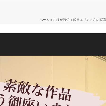
lery
Shop
こはぜ通信
商品紹介
Web Shop
H
ホーム
»
こはぜ通信
»
飯田エリカさんの写真
が昨日で終了しました。 本
約1