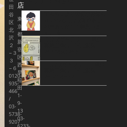
ギャラリーGeki通信
店
田
てんちょより大切なお知ら
谷
東
せ いつもこはぜ珈琲をご
区
京
利用ありがとう御座いま
北
す。 今
都
沢
こはぜギャラリー 一般公
新
２
募第五弾は… 下北沢店
宿
26.6/2(火)-26.6
−３
区
３
. こはぜギャラリー 一般公
西
−６
募第三弾は… 下北沢店
早
0120-
26.5/17(日)-2
稲
935-
田
466
1-
/
9-
03-
13
5738-
03-
9207
6233-