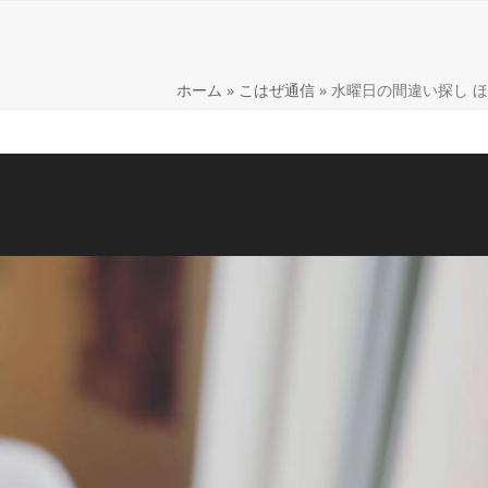
lery
Shop
こはぜ通信
商品紹介
Web Shop
H
ホーム
»
こはぜ通信
»
水曜日の間違い探し ほ
のり肌寒い水曜日(＞＜) あ
ついて