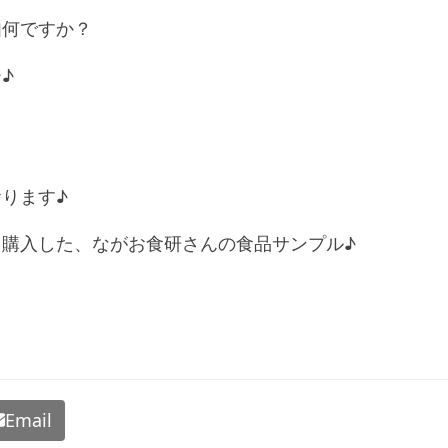
如何ですか？
♪
ります♪
購入した、ながお食研さんの食品サンプル♪
Email