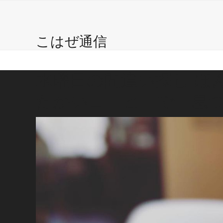
こはぜ珈琲 ?
自家焙煎珈琲豆
Caffe
Gal
Skip
to
content
こはぜ通信
水曜日の間違い探し ほん
たかいコーヒーで一息