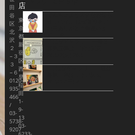
ギャラリーGeki通信
店
田
てんちょより大切なお知ら
谷
東
せ いつもこはぜ珈琲をご
区
京
利用ありがとう御座いま
北
す。 今
都
沢
こはぜギャラリー 一般公
新
２
募第五弾は… 下北沢店
宿
26.6/2(火)-26.6
−３
区
３
. こはぜギャラリー 一般公
西
−６
募第三弾は… 下北沢店
早
0120-
26.5/17(日)-2
稲
935-
田
466
1-
/
9-
03-
13
5738-
03-
9207
6233-