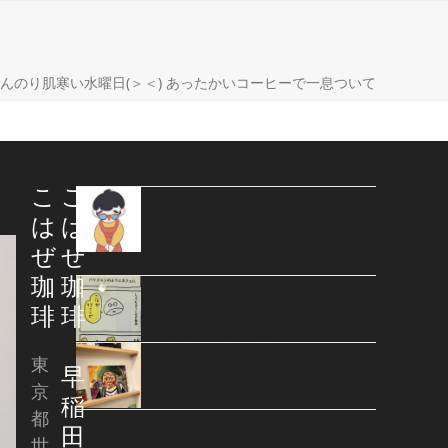
ome
んのり肌寒い水曜日(＞＜) あったかいコーヒーで一息ついて
こはぜ珈琲通信
っ
こ
こ
てんちょより大切なお知ら
せ いつもこはぜ珈琲をご
は
は
利用ありがとう御座いま
ぜ
ぜ
す。 今
珈
珈
こはぜギャラリー 一般公
募第五弾は… 下北沢店
琲
琲
26.6/2(火)-26.6
. こはぜギャラリー 一般公
東
早
募第三弾は… 下北沢店
京
26.5/17(日)-2
稲
都
田
世