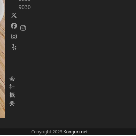
9030
Twitter
(deprecated)
Facebook
Instagram
Instagram
Yelp
会
社
概
要
Copyright 2023
Konguri.net