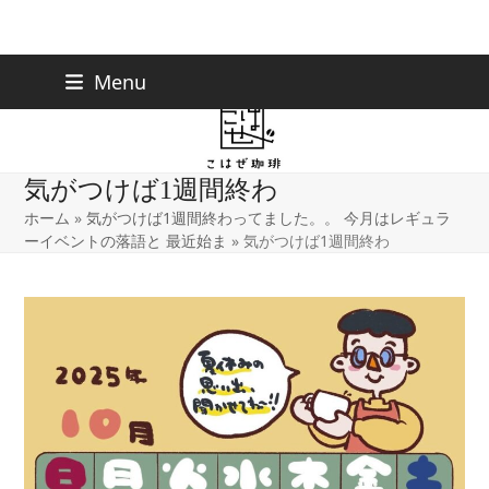
Skip
下北沢店
03-5738-9207
Menu
早稲田店
03-6233-9030
to
content
気がつけば1週間終わ
ホーム
»
気がつけば1週間終わってました。。 今月はレギュラ
ーイベントの落語と 最近始ま
»
気がつけば1週間終わ