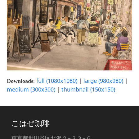
:
full (1080x1080)
|
large (980x980)
|
Downloads
medium (300x300)
|
thumbnail (150x150)
こはぜ珈琲
東京都世田谷区北沢２−３３−６