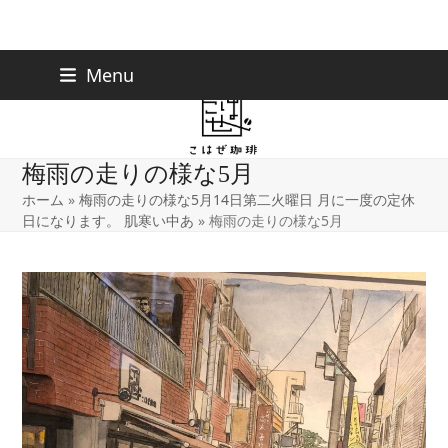
Skip
下北沢店
03-5738-9207
Menu
早稲田店
03-6233-9030
to
content
梅雨の走りの様な5月
ホーム
»
梅雨の走りの様な5月14日第二火曜日 月に一度の定休
日になります。 肌寒い中あ
»
梅雨の走りの様な5月