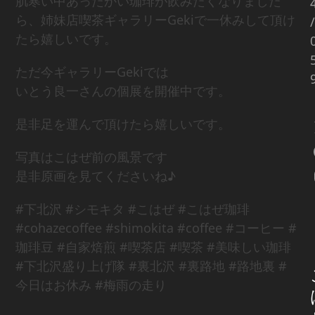
肌寒い中あったかい珈琲が飲みたくなりました
ら、姉妹店喫茶ギャラリーGekiで一休みして頂け
/
たら嬉しいです。
ただ今ギャラリーGekiでは
いとう良一さんの個展を開催中です。
是非足を運んで頂けたら嬉しいです。
写真はこはぜ前の風景です
是非原画を見てくださいね♪
#下北沢 #シモキタ #こはぜ #こはぜ珈琲
#cohazecoffee #shimokita #coffee #コーヒー #
珈琲豆 #自家焙煎 #喫茶店 #喫茶 #美味しい珈琲
#下北沢盛り上げ隊 #裏北沢 #裏路地 #路地裏 #
今日はお休み #梅雨の走り