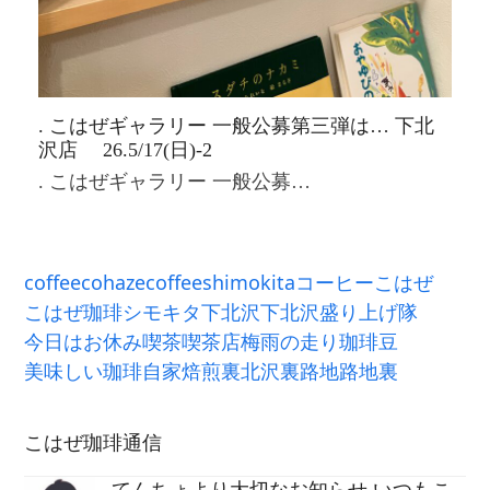
. こはぜギャラリー 一般公募第三弾は… 下北
沢店 26.5/17(日)-2
. こはぜギャラリー 一般公募…
coffee
cohazecoffee
shimokita
コーヒー
こはぜ
こはぜ珈琲
シモキタ
下北沢
下北沢盛り上げ隊
今日はお休み
喫茶
喫茶店
梅雨の走り
珈琲豆
美味しい珈琲
自家焙煎
裏北沢
裏路地
路地裏
こはぜ珈琲通信
てんちょより大切なお知らせ いつもこ