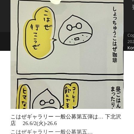
Cop
20
Kon
こはぜギャラリー 一般公募第五弾は… 下北沢
店 26.6/2(火)-26.6
こはぜギャラリー 一般公募第五…