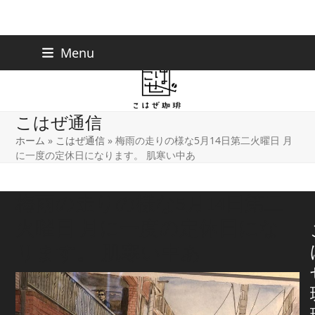
Skip
下北沢店
03-5738-9207
Menu
早稲田店
03-6233-9030
to
content
こはぜ通信
ホーム
»
こはぜ通信
»
梅雨の走りの様な5月14日第二火曜日 月
に一度の定休日になります。 肌寒い中あ
梅雨の走りの様な5月14日第二
火曜日 月に一度の定休日にな
ります。 肌寒い中あ