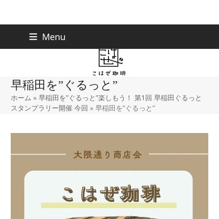
Skip
下北沢店
03-5738-9207
Menu
早稲田店
03-6233-9030
to
content
早稲田を”ぐるっと”
ホーム
»
早稲田を”ぐるっと”楽しもう！ 第1回 早稲田ぐるっと
スタンプラリー開催 今回
»
早稲田を”ぐるっと”