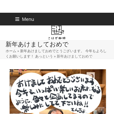
Skip
下北沢店
03-5738-9207
Menu
早稲田店
03-6233-9030
to
content
新年あけましておめで
ホーム
»
新年あけましておめでとうございます。 今年もよろし
くお願いします！ あっという
»
新年あけましておめで