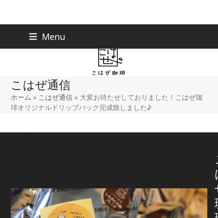
Skip
下北沢店
03-5738-9207
Menu
早稲田店
03-6233-9030
to
content
こはぜ通信
ホーム
»
こはぜ通信
»
大変お待たせしておりました！こはぜ珈
琲オリジナルドリップバック完成致しました♪
大変お待たせしておりました！
こはぜ珈琲オリジナルドリッ
プバック完成致しました♪