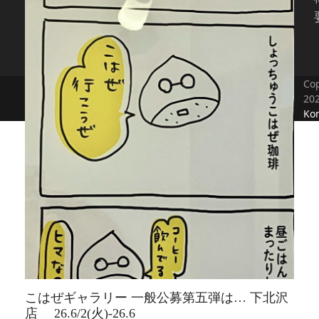
Cop
20
Kon
こはぜギャラリー 一般公募第五弾は… 下北沢
店 26.6/2(火)-26.6