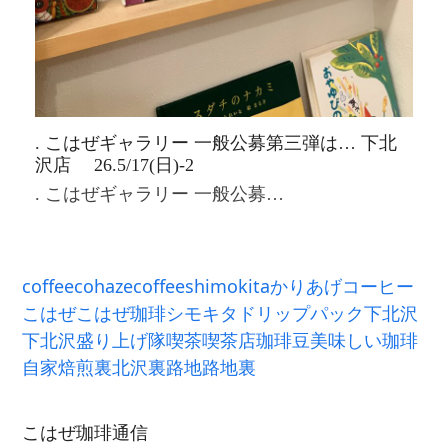
. こはぜギャラリー 一般公募第三弾は… 下北
沢店 26.5/17(日)-2
. こはぜギャラリー 一般公募…
coffee
cohazecoffee
shimokita
かりあげ
コーヒー
こはぜ
こはぜ珈琲
シモキタ
ドリップパック
下北沢
下北沢盛り上げ隊
喫茶
喫茶店
珈琲豆
美味しい珈琲
自家焙煎
裏北沢
裏路地
路地裏
こはぜ珈琲通信