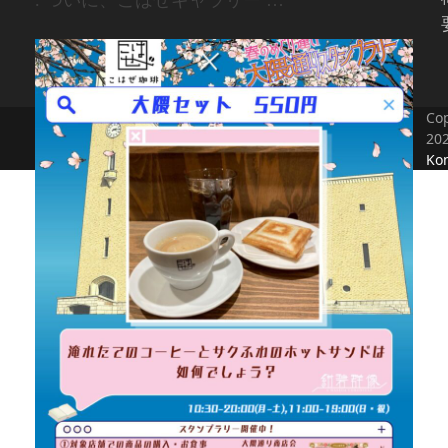
. ついに、こはぜギャラリー …
Cop
20
Kon