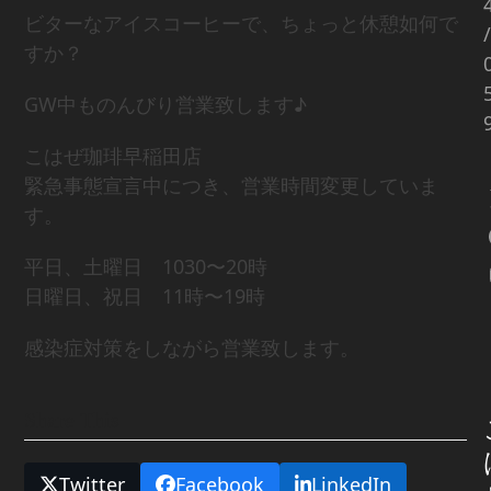
ビターなアイスコーヒーで、ちょっと休憩如何で
/
すか？
GW中ものんびり営業致します♪
こはぜ珈琲早稲田店
緊急事態宣言中につき、営業時間変更していま
す。
平日、土曜日 1030〜20時
日曜日、祝日 11時〜19時
感染症対策をしながら営業致します。
Share This
Twitter
Facebook
LinkedIn