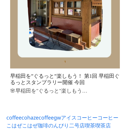
早稲田を”ぐるっと”楽しもう！ 第1回 早稲田ぐ
るっとスタンプラリー開催 今回
🌸早稲田を"ぐるっと"楽しもう…
coffee
cohazecoffee
gw
アイスコーヒー
コーヒー
こはぜ
こはぜ珈琲
のんびり
二号店
喫茶
喫茶店