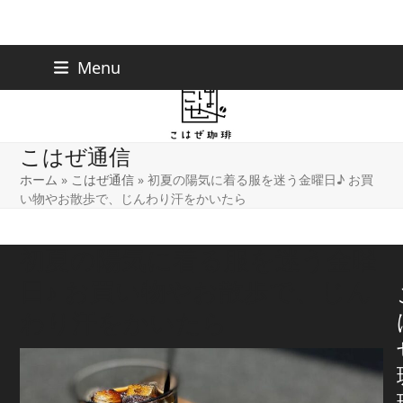
Skip
下北沢店
03-5738-9207
Menu
早稲田店
03-6233-9030
to
content
こはぜ通信
ホーム
»
こはぜ通信
»
初夏の陽気に着る服を迷う金曜日♪ お買
い物やお散歩で、じんわり汗をかいたら
初夏の陽気に着る服を迷う金曜
日♪ お買い物やお散歩で、じん
わり汗をかいたら