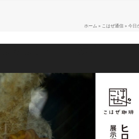
lery
Shop
こはぜ通信
商品紹介
Web Shop
H
ホーム
»
こはぜ通信
»
今日か
始まりました 下北沢店