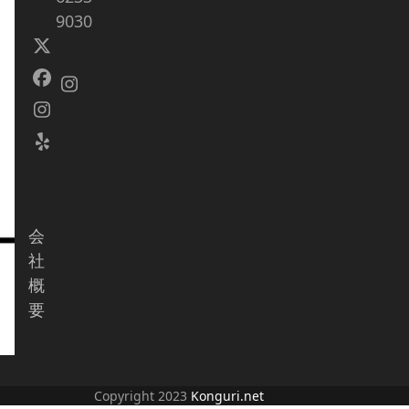
9030
Twitter
(deprecated)
Facebook
Instagram
Instagram
Yelp
会
社
概
要
Copyright 2023
Konguri.net