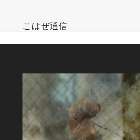
こはぜ珈琲 ?
自家焙煎珈琲豆
Caffe
Gal
Skip
to
content
こはぜ通信
今日から新しい展示が
2025/9/2(火)~9/2