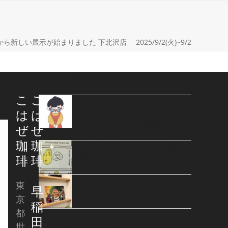
ome
ら新しい展示が始まりました 下北沢店 2025/9/2(火)~9/2
こはぜ珈琲通信
こ
こ
てんちょより大切なお知ら
せ いつもこはぜ珈琲をご
は
は
利用ありがとう御座いま
ぜ
ぜ
す。 今
珈
珈
こはぜギャラリー 一般公
募第五弾は… 下北沢店
琲
琲
26.6/2(火)-26.6
. こはぜギャラリー 一般公
東
早
募第三弾は… 下北沢店
京
26.5/17(日)-2
稲
都
田
世