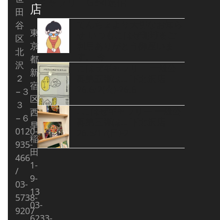
ギャラリーGeki通信
店
田
てんちょより大切なお知ら
谷
東
せ いつもこはぜ珈琲をご
区
京
利用ありがとう御座いま
北
す。 今
都
沢
こはぜギャラリー 一般公
新
２
募第五弾は… 下北沢店
宿
26.6/2(火)-26.6
−３
区
３
. こはぜギャラリー 一般公
西
−６
募第三弾は… 下北沢店
早
0120-
26.5/17(日)-2
稲
935-
田
466
1-
/
9-
03-
13
5738-
03-
9207
6233-