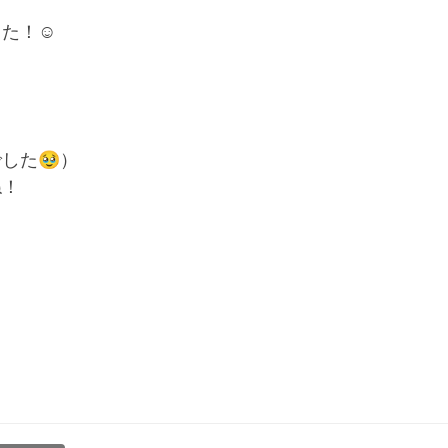
た！☺️
した🥹）
ね！