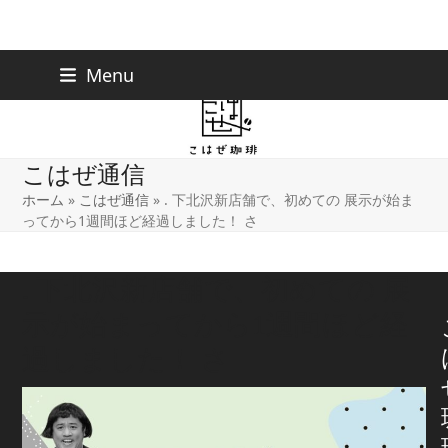
Skip
下北沢店
03-5738-9207
Menu
早稲田店
03-6233-9030
to
content
こはぜ通信
ホーム
»
こはぜ通信
»
. 下北沢新店舗で、初めての 展示が始ま
ってから1週間ほど経過しました！ さ
. 下北沢新店舗で、初めての 展
示が始まってから1週間ほど経
過しました！ さ