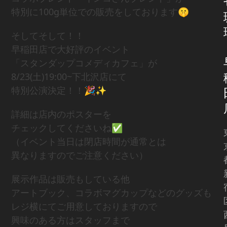
特別に100g単位での販売をしております🤫
そしてそして！！
早稲田店で大好評のイベント
「スタンダップコメディカフェ」が
8/23(土)19:00~下北沢店にて
特別公演決定！！🎉✨
詳細は店内のポスターを
チェックしてくださいね✅
（イベント当日は閉店時間が通常とは
異なりますのでご注意ください）
展示作品は販売もしている他
アートブック、コラボマグカップなどのグッズも
レジ横にてご用意しておりますので
興味のある方はスタッフまで