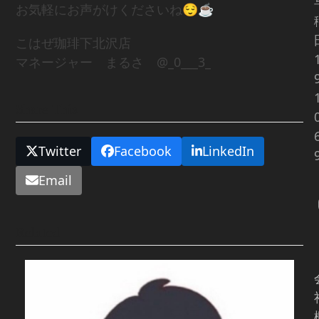
お気軽にお声がけくださいね😌☕️
こはぜ珈琲下北沢店
マネージャー まるさ @_0___3_
Share This
Twitter
Facebook
LinkedIn
Email
Related