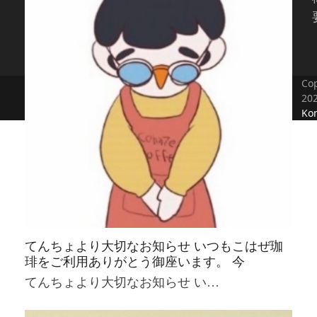
Cop
20
Kon
てんちょより大切なお知らせ いつもこはぜ珈
琲をご利用ありがとう御座います。 今
てんちょより大切なお知らせ い…