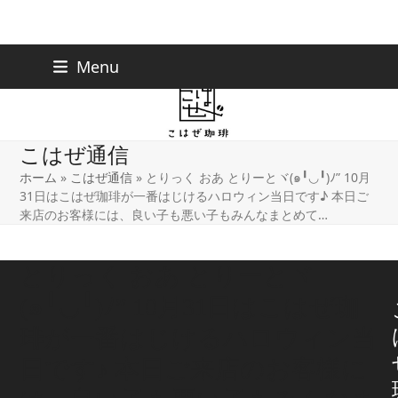
Skip
下北沢店
03-5738-9207
Menu
早稲田店
03-6233-9030
to
content
こはぜ通信
ホーム
»
こはぜ通信
»
とりっく おあ とりーとヾ(๑╹◡╹)ﾉ” 10月
31日はこはぜ珈琲が一番はじけるハロウィン当日です♪ 本日ご
来店のお客様には、良い子も悪い子もみんなまとめて…
とりっく おあ とりーとヾ
(๑╹◡╹)ﾉ” 10月31日はこはぜ珈
琲が一番はじけるハロウィン当
日です♪ 本日ご来店のお客様に