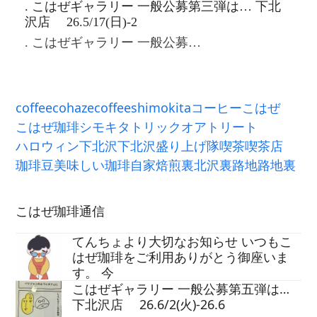
. こはぜギャラリー 一般公募第三弾は… 下北
沢店 26.5/17(日)-2
. こはぜギャラリー 一般公募…
coffee
cohazecoffee
shimokita
コーヒー
こはぜ
こはぜ珈琲
シモキタ
トリックオアトリート
ハロウィン
下北沢
下北沢盛り上げ隊
喫茶
喫茶店
珈琲豆
美味しい珈琲
自家焙煎
裏北沢
裏路地
路地裏
こはぜ珈琲通信
てんちょより大切なお知らせ いつもこ
はぜ珈琲をご利用ありがとう御座いま
す。 今
こはぜギャラリー 一般公募第五弾は…
下北沢店 26.6/2(火)-26.6