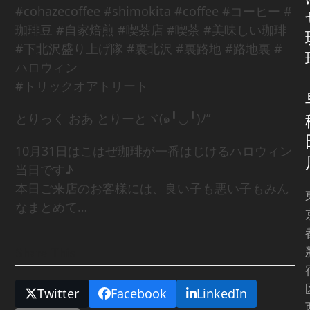
#cohazecoffee #shimokita #coffee #コーヒー #
珈琲豆 #自家焙煎 #喫茶店 #喫茶 #美味しい珈琲
#下北沢盛り上げ隊 #裏北沢 #裏路地 #路地裏 #
ハロウィン
#トリックオアトリート
とりっく おあ とりーとヾ(๑╹◡╹)ﾉ”
10月31日はこはぜ珈琲が一番はじけるハロウィン
当日です♪
本日ご来店のお客様には、良い子も悪い子もみん
なまとめて…
Share This
Twitter
Facebook
LinkedIn