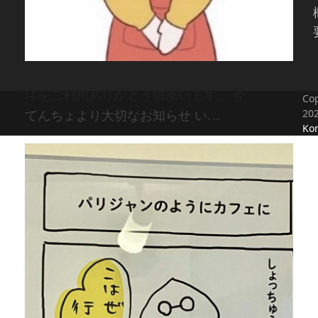
てんちょより大切なお知らせ いつもこはぜ珈
琲をご利用ありがとう御座います。 今
Cop
20
てんちょより大切なお知らせ い…
Kon