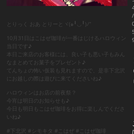
/
とりっく おあ とりーとヾ(๑╹◡╹)ﾉ”
10月31日はこはぜ珈琲が一番はじけるハロウィン
当日です♪
本日ご来店のお客様には、良い子も悪い子もみん
なまとめてお菓子をプレゼント♪
てんちょの怖い仮装も見れますので、是非下北沢
にお越しの際は遊びに来てくださいね♪
ハロウィンはお店の前夜祭？
今宵は明日のお知らせも♪
今日も明日もこはぜ珈琲をお得に楽しんでくださ
いね♪
#下北沢 #シモキタ #こはぜ #こはぜ珈琲