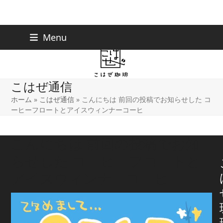
Skip
下北沢店
03-5738-9207
Menu
早稲田店
03-6233-9030
to
content
こはぜ通信
ホーム
»
こはぜ通信
»
こんにちは 前回の投稿でお知らせした コ
ーヒーフロートとアイスウィンナーコーヒ
こんにちは 前回の投稿でお知
らせした コーヒーフロートと
アイスウィンナーコーヒ