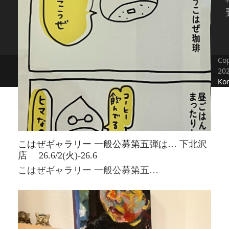
Cop
20
Kon
こはぜギャラリー 一般公募第五弾は… 下北沢
店 26.6/2(火)-26.6
こはぜギャラリー 一般公募第五…