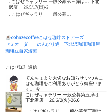
. こはぜギャラリー 一般公募第三弾は… 下北
沢店 26.5/17(日)-2
. こはぜギャラリー 一般公募…
☕
cohazecoffee
こはぜ珈琲
ストアーズ
セミオーダー
のんびり処
下北沢
珈琲
珈琲屋
珈琲豆
自家焙煎
こはぜ珈琲通信
てんちょより大切なお知らせ いつもこ
はぜ珈琲をご利用ありがとう御座いま
す。 今
こはぜギャラリー 一般公募第五弾は…
下北沢店 26.6/2(火)-26.6
. こはぜギャラリー 一般公募第三弾は…