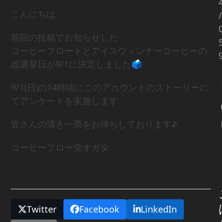
こんにちは
/
前回の投稿でお知らせした
コーヒーフロートとアイスウィンナーコーヒーの
総選挙日が9/1に決定しました🗳️
9/1(日)の14時頃にこのアカウントのストーリーに
てアンケートを実施します
皆さんの清き一票をお待ちしております♪
コーヒーフロー党オガタ
Share This
Twitter
Facebook
LinkedIn