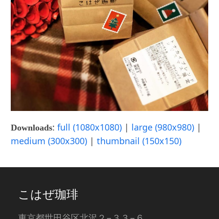
:
full (1080x1080)
|
large (980x980)
|
Downloads
medium (300x300)
|
thumbnail (150x150)
こはぜ珈琲
東京都世田谷区北沢２−３３−６