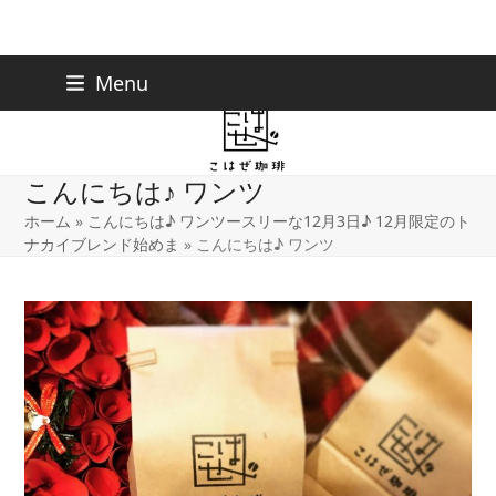
Skip
下北沢店
03-5738-9207
Menu
早稲田店
03-6233-9030
to
content
こんにちは♪ ワンツ
ホーム
»
こんにちは♪ ワンツースリーな12月3日♪ 12月限定のト
ナカイブレンド始めま
»
こんにちは♪ ワンツ