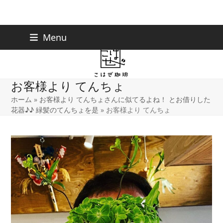
Skip
下北沢店
03-5738-9207
Menu
早稲田店
03-6233-9030
to
content
お客様より てんちょ
ホーム
»
お客様より てんちょさんに似てるよね！ とお借りした
花器♪♪ 緑髪のてんちょを是
»
お客様より てんちょ