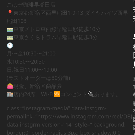
こはぜ珈琲早稲田店
📍東京都新宿区西早稲田1-9-13 ダイヤハイツ西早
稲田103
🚃東京メトロ東西線早稲田駅徒歩10分
🚃東京さくらトラム早稲田駅徒歩3分
🕚
月〜金10:30〜21:00
水10:30〜20:30
日.祝日11:00〜19:00
(ラストオーダーは30分前)
👛現金、新宿区商品券
🏬店内24席、Wi-Fi🛜コンセント🔌あります。
class=”instagram-media” data-instgrm-
permalink=”https://www.instagram.com/reel/DBJ
data-instgrm-version=”14″ style=” background:
border:0; border-radius:3px; box-shadow:0 0