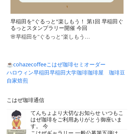
早稲田を”ぐるっと”楽しもう！ 第1回 早稲田ぐ
るっとスタンプラリー開催 今回
🌸早稲田を"ぐるっと"楽しもう…
☕
cohazecoffee
こはぜ珈琲
セミオーダー
ハロウィン
早稲田
早稲田大学
珈琲
珈琲屋
珈琲豆
自家焙煎
こはぜ珈琲通信
てんちょより大切なお知らせ いつもこ
はぜ珈琲をご利用ありがとう御座いま
す。 今
こはぜギャラリー 一般公募第五弾は…