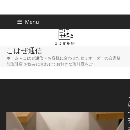
Skip
下北沢店
03-5738-9207
Menu
早稲田店
03-6233-9030
to
content
こはぜ通信
ホーム
»
こはぜ通信
»
お客様に合わせたセミオーダーの自家焙
煎珈琲店 お好みに合わせてお好きな珈琲豆をご
お客様に合わせたセミオーダー
の自家焙煎珈琲店 お好みに合
わせてお好きな珈琲豆をご