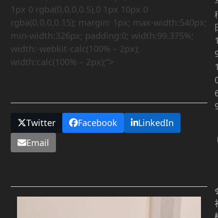
1px 0 rgba(0,0,0,0.5),0 1px 10px 0
rgba(0,0,0,0.15); margin: 1px; max-width:540px;
min-width:326px; padding:0; width:99.375%;
width:-webkit-calc(100% – 2px);
width:calc(100% – 2px);”>
Share This
Twitter
Facebook
LinkedIn
Email
Related