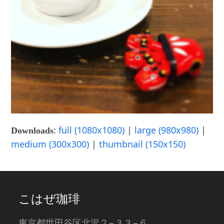
:
full (1080x1080)
|
large (980x980)
|
Downloads
medium (300x300)
|
thumbnail (150x150)
こはぜ珈琲
東京都世田谷区北沢２−３３−６