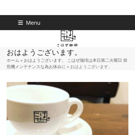
Skip
下北沢店
03-5738-9207
Menu
早稲田店
03-6233-9030
to
content
おはようございます。
ホーム
»
おはようございます。 こはぜ珈琲は本日第二火曜日 焙
煎機メンテナンスな為お休みに
»
おはようございます。