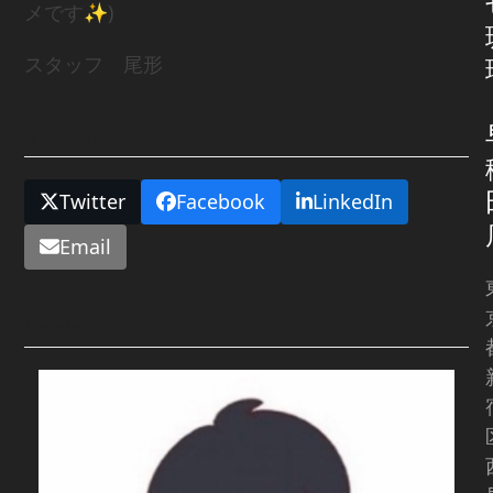
メです✨)
スタッフ 尾形
Share This
Twitter
Facebook
LinkedIn
Email
Related