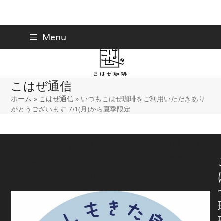
Skip
下北沢店
03-5738-9207
Menu
早稲田店
03-6233-9030
to
content
こはぜ通信
ホーム
»
こはぜ通信
»
いつもこはぜ珈琲をご利用いただきあり
がとうございます 7/1(月)から夏季限定
いつもこはぜ珈琲をご利用いた
だきありがとうございます
7/1(月)から夏季限定